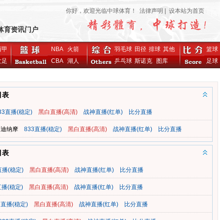
你好，欢迎光临中球体育！
法律声明
| 设本站为首页
体育资讯门户
西甲
NBA
火箭
羽毛球
田径
排球
其他
篮球
女足
CBA
湖人
乒乓球
斯诺克
图库
足球
目表
33直播(稳定)
黑白直播(高清)
战神直播(红单)
比分直播
罕迪纳摩
833直播(稳定)
黑白直播(高清)
战神直播(红单)
比分直播
目表
直播(稳定)
黑白直播(高清)
战神直播(红单)
比分直播
直播(稳定)
黑白直播(高清)
战神直播(红单)
比分直播
3直播(稳定)
黑白直播(高清)
战神直播(红单)
比分直播