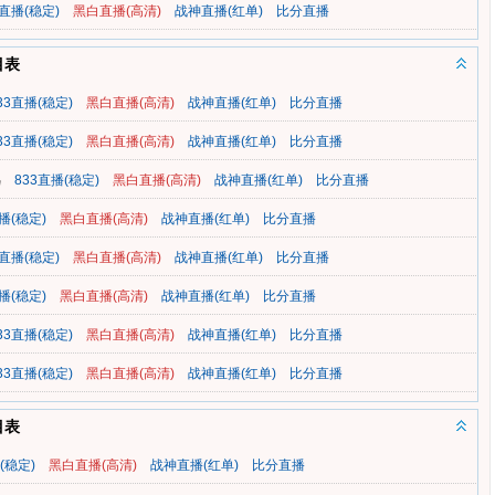
3直播(稳定)
黑白直播(高清)
战神直播(红单)
比分直播
目表
33直播(稳定)
黑白直播(高清)
战神直播(红单)
比分直播
33直播(稳定)
黑白直播(高清)
战神直播(红单)
比分直播
鸟
833直播(稳定)
黑白直播(高清)
战神直播(红单)
比分直播
播(稳定)
黑白直播(高清)
战神直播(红单)
比分直播
3直播(稳定)
黑白直播(高清)
战神直播(红单)
比分直播
播(稳定)
黑白直播(高清)
战神直播(红单)
比分直播
33直播(稳定)
黑白直播(高清)
战神直播(红单)
比分直播
33直播(稳定)
黑白直播(高清)
战神直播(红单)
比分直播
目表
(稳定)
黑白直播(高清)
战神直播(红单)
比分直播