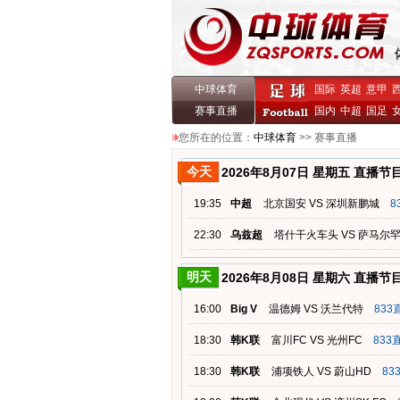
中球体育
国际
英超
意甲
赛事直播
国内
中超
国足
您所在的位置：
中球体育
>> 赛事直播
今天
2026年8月07日 星期五 直播节
19:35
中超
北京国安 VS 深圳新鹏城
8
22:30
乌兹超
塔什干火车头 VS 萨马尔
明天
2026年8月08日 星期六 直播节
16:00
Big V
温德姆 VS 沃兰代特
833
18:30
韩K联
富川FC VS 光州FC
833
18:30
韩K联
浦项铁人 VS 蔚山HD
83