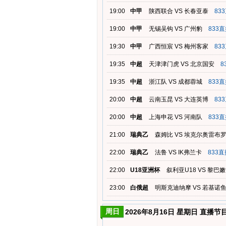
19:00
中甲
陕西联合 VS 长春亚泰
83
19:00
中甲
无锡吴钩 VS 广州豹
833直
19:30
中甲
广西恒宸 VS 梅州客家
83
19:35
中超
天津津门虎 VS 北京国安
8
19:35
中超
浙江队 VS 成都蓉城
833直
20:00
中超
云南玉昆 VS 大连英博
83
20:00
中超
上海申花 VS 河南队
833直
21:00
瑞典乙
森姆比 VS 埃克尔奥雷布
22:00
瑞典乙
法鲁 VS IK弗兰卡
833直
22:00
U18亚洲杯
叙利亚U18 VS 黎巴嫩
23:00
白俄超
明斯克迪纳摩 VS 若基诺
周日
2026年8月16日 星期日 直播节