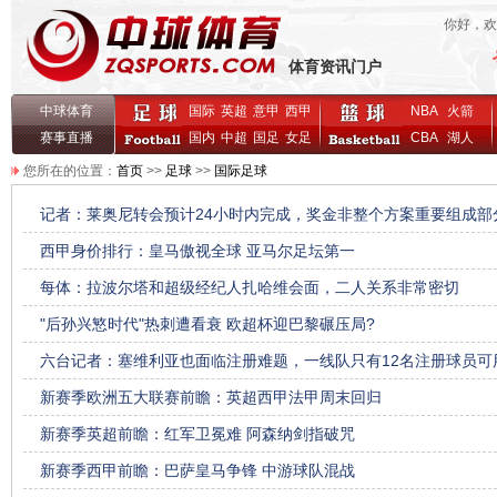
你好，
体育资讯门户
中球体育
国际
英超
意甲
西甲
NBA
火箭
赛事直播
国内
中超
国足
女足
CBA
湖人
您所在的位置：
首页
>>
足球
>>
国际足球
记者：莱奥尼转会预计24小时内完成，奖金非整个方案重要组成部
西甲身价排行：皇马傲视全球 亚马尔足坛第一
每体：拉波尔塔和超级经纪人扎哈维会面，二人关系非常密切
"后孙兴慜时代"热刺遭看衰 欧超杯迎巴黎碾压局?
六台记者：塞维利亚也面临注册难题，一线队只有12名注册球员可
新赛季欧洲五大联赛前瞻：英超西甲法甲周末回归
新赛季英超前瞻：红军卫冕难 阿森纳剑指破咒
新赛季西甲前瞻：巴萨皇马争锋 中游球队混战