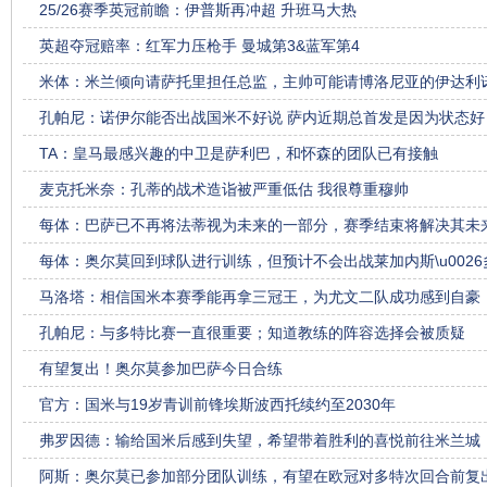
25/26赛季英冠前瞻：伊普斯再冲超 升班马大热
英超夺冠赔率：红军力压枪手 曼城第3&蓝军第4
米体：米兰倾向请萨托里担任总监，主帅可能请博洛尼亚的伊达利
孔帕尼：诺伊尔能否出战国米不好说 萨内近期总首发是因为状态好
TA：皇马最感兴趣的中卫是萨利巴，和怀森的团队已有接触
麦克托米奈：孔蒂的战术造诣被严重低估 我很尊重穆帅
每体：巴萨已不再将法蒂视为未来的一部分，赛季结束将解决其未
每体：奥尔莫回到球队进行训练，但预计不会出战莱加内斯\u0026
马洛塔：相信国米本赛季能再拿三冠王，为尤文二队成功感到自豪
孔帕尼：与多特比赛一直很重要；知道教练的阵容选择会被质疑
有望复出！奥尔莫参加巴萨今日合练
官方：国米与19岁青训前锋埃斯波西托续约至2030年
弗罗因德：输给国米后感到失望，希望带着胜利的喜悦前往米兰城
阿斯：奥尔莫已参加部分团队训练，有望在欧冠对多特次回合前复