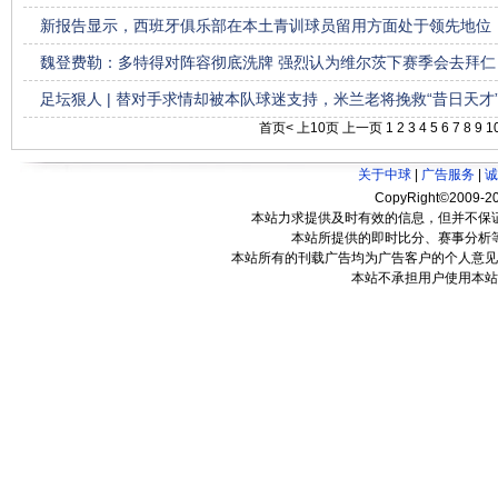
新报告显示，西班牙俱乐部在本土青训球员留用方面处于领先地位
魏登费勒：多特得对阵容彻底洗牌 强烈认为维尔茨下赛季会去拜仁
足坛狠人 | 替对手求情却被本队球迷支持，米兰老将挽救“昔日天才
首页<
上10页
上一页
1
2
3
4
5
6
7
8
9
1
关于中球
|
广告服务
|
诚
CopyRight©2009-20
本站力求提供及时有效的信息，但并不保
本站所提供的即时比分、赛事分析
本站所有的刊载广告均为广告客户的个人意见
本站不承担用户使用本站